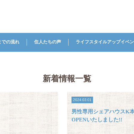
までの流れ
住人たちの声
ライフスタイルアップイベン
新着情報
一覧
2024.03.01
男性専用シェアハウスK本厚
OPENいたしました!!